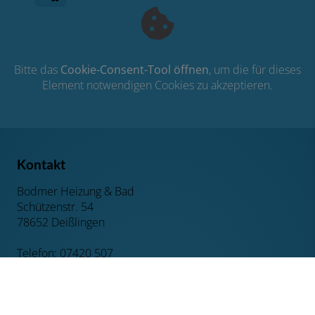
Bitte das
Cookie-Consent-Tool öffnen
, um die für dieses
Element notwendigen Cookies zu akzeptieren.
Kontakt
Bodmer Heizung & Bad
Schützenstr. 54
78652 Deißlingen
Telefon: 07420 507
E-Mail:
bodmer.heizung@t-online.de
Öffnungszeiten